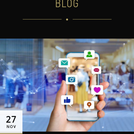
BLOG
27
NOV