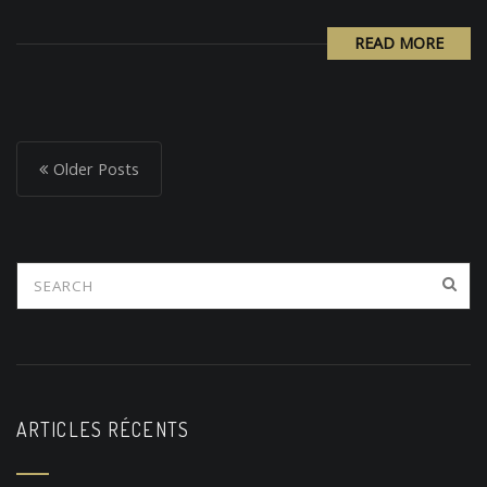
READ MORE
P
o
Older Posts
s
t
s
n
a
v
i
ARTICLES RÉCENTS
g