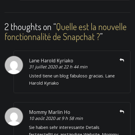
t
n
a
2 thoughts on “
Quelle est la nouvelle
v
fonctionnalité de Snapchat ?
”
i
g
a
Lane Harold Kyriako
31 juillet 2020 at 22 h 44 min
t
Usted tiene un blog fabuloso gracias. Lane
i
Harold Kyriako
o
n
Mommy Marlin Ho
10 août 2020 at 9 h 58 min
Sie haben sehr interessante Details
festgestellt! ps anständige Website. Mommy