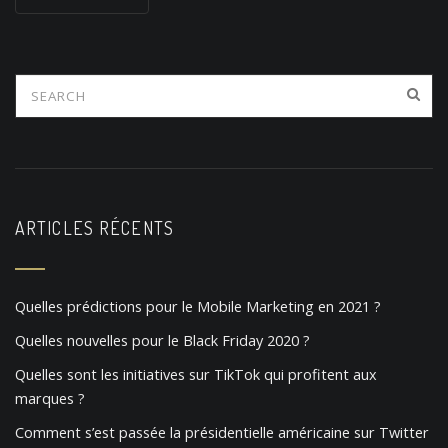
s
t
s
n
a
v
i
ARTICLES RÉCENTS
g
a
Quelles prédictions pour le Mobile Marketing en 2021 ?
t
Quelles nouvelles pour le Black Friday 2020 ?
i
Quelles sont les initiatives sur TikTok qui profitent aux
o
marques ?
n
Comment s’est passée la présidentielle américaine sur Twitter